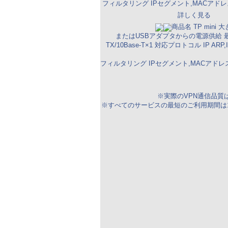
フィルタリング IPセグメント,MACアドレス,
詳しく見る
商品名 TP mini 大き
またはUSBアダプタからの電源供給 最大消
TX/10Base-T×1 対応プロトコル IP ARP,IC
フィルタリング IPセグメント,MACアドレス,E
※実際のVPN通信品
※すべてのサービスの最短のご利用期間は12