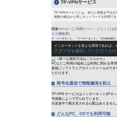
TP-VPNサービス
TP-VPNサービスとは、安心と情報を守る
複数の拠点から同じネットワークを利用でき
関連ページ：
[ご利用シーン・メリット]
|
[
ビス価格表]
※「イーサネット」「イーサーネット」「ETHERNE
インターネットを使える環境であれば、
アダプタを接続していただくだけ
（様々な接続方法はこちらから）
PCなどご利用の端末には利用に関わる専
新規にソフトウェアのインストールができ
ただけます。
暗号化通信で情報漏洩を防止
TP-VPN サービスはインターネット(I
号規格によって守られています。
伝送途中で覗き見される心配はありません
どんなPC、OSでも利用可能