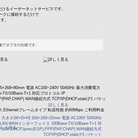
ただけるイーサーネットサービスです。
ークに接続するだけで
ます。
各種アダプタの仕様です。
見る
詳しく見る
95×268×80mm 電源 AC100~240V 50/60Hz 最大消費電力
-TX/10Base-T×1 対応プロトコル IP
PPP(PAP,CHAP) WAN接続方式 TCP/IP(DHCP,static)*1 パケッ
詳しく見る
Ethernetフレームタイプ 転送性能 約60Mbps ご利用料金
s 大きさ(W×D×H) 160×160×25mm 電源 AC100V 50/60Hz
,WANインターフェイス 100Base-TX/10Base-T×1 対
詳しく見る
,UDP,DHCP,Ipsec(ESP),PPP(PAP,CHAP) WAN接続方式
TCP/IP(DHCP,static)*1 パケット