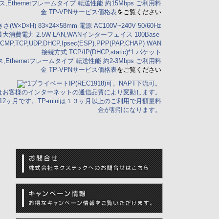
Ethernetフレームタイプ 転送性能 約15Mbps ご利用料
金
TP-VPNサービス価格表
をご覧ください
さ(W×D×H) 83×24×58mm 電源 AC100V~240V 50/60Hz
費電力 2.5W LAN,WANインターフェイス 100Base-
MP,TCP,UDP,DHCP,Ipsec(ESP),PPP(PAP,CHAP) WAN
接続方式 TCP/IP(DHCP,static)*1 パケット
thernetフレームタイプ 転送性能 約2-3Mbps ご利用料
金
TP-VPNサービス価格表
をご覧ください
*1プライベートIP(REC1918)可。NAPT下流可。
質はお客様のインターネットの通信品質により変動します。
ヶ月です。TP-miniは１３ヶ月以上のご利用で月額量料
金が割引になります。