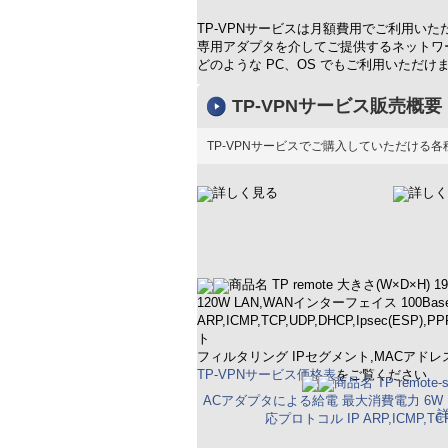
TP-VPNサービスは月額費用でご利用い
専用アダプタを介してご提供するネットワ
どのような PC、OS でもご利用いただけ
TP-VPNサービス販売概要
TP-VPNサービスでご購入していただける
詳しく見る
詳しく
商品名 TP remote 大きさ(W×D×H) 1
120W LAN,WANインターフェイス 100Base
ARP,ICMP,TCP,UDP,DHCP,Ipsec(ESP),
ト
フィルタリング IPセグメント,MACアドレス,
TP-VPNサービス価格表
をご覧ください
商品名 TP remote-
ACアダプタによる給電 最大消費電力 6W LAN
応プロトコル IP ARP,ICMP,TCP