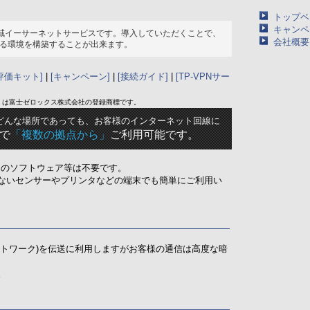
トップペ
キャンペ
広域イーサーネットサービスです。導入していただくことで、
会社概要
る環境を構築することが出来ます。
評価キット]
|
[キャンペーン]
|
[接続ガイド]
|
[TP-VPNサー
T」は富士ゼロックス株式会社の登録商標です。
どんな場所であっても、お客様のインターネット回線に
で
「複数の拠点から」
ご利用可能です。
用のソフトウェア等は不要です。
ないセンサーやプリンタなどの端末でも簡単にご利用い
Pネットワーク)を伝送に利用しますがお客様の通信は高度な暗
。